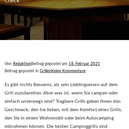
Check
Von
Redaktion
Beitrag gepostet am
18. Februar 2021
für
Beitrag gepostet in
Grillen
Keine Kommentare
Camping
Es gibt nichts Besseres, als sein Lieblingsessen auf dem
Gasgrill
Test
Grill zuzubereiten. Aber was ist, wenn Sie campen oder
–
einfach unterwegs sind? Tragbare Grills geben Ihnen den
die
Geschmack, den Sie lieben, mit dem Komfort eines Grills,
besten
den Sie in einem Wohnmobil oder beim Autocamping
Modelle
mitnehmen können. Die besten Campinggrills sind
im